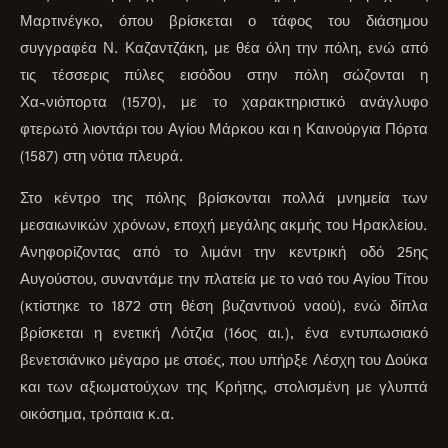
Μαρτινέγκο, όπου βρίσκεται ο τάφος του διάσημου
συγγραφέα Ν. Καζαντζάκη, με θέα όλη την πόλη, ενώ από
τις τέσσερις πύλες εισόδου στην πόλη σώζονται η
Χα¬νιόπορτα (1570), με το χαρακτηριστικό ανάγλυφο
φτερωτό λιοντάρι του Αγίου Μάρκου και η Καινούργια Πόρτα
(1587) στη νότια πλευρά.
Στο κέντρο της πόλης βρίσκονται πολλά μνημεία των
μεσαιωνικών χρόνων, εποχή μεγάλης ακμής του Ηρακλείου.
Ανηφορίζοντας από το λιμάνι την κεντρική οδό 25ης
Αυγούστου, συναντάμε την πλατεία με το ναό του Αγίου Τίτου
(κτίστηκε το 1872 στη θέση βυζαντινού ναού), ενώ δίπλα
βρίσκεται η ενετική Λότζια (16ος αι.), ένα εντυπωσιακό
βενετσιάνικο μέγαρο με στοές, που υπήρξε Λέσχη του Δούκα
και των αξιωματούχων της Κρήτης, στολισμένη με γλυπτά
οικόσημα, τρόπαια κ.α.