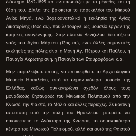
διάστημα 1862-1895 και εντυπωσιάζει με το μέγεθος και τη
θέση του. Δίπλα της βρίσκεται το παρεκκλήσι του Μικρού
Αγίου Μηνά, ενώ βορειοανατολικά η εκκλησία της Αγίας
Αικατερίνης (16ος αι.), που λειτουργεί ως μουσείο έργων της
κρητικής αναγέννησης. Στην πλατεία Βενιζέλου, δεσπόζει ο
ναός του Αγίου Μάρκου (13ος αι.), ενώ άλλες σημαντικές
εκκλησίες της πόλης είναι η Μονή Αγ. Πέτρου και Παύλου, η
Παναγία Ακρωτηριανή, η Παναγία των Σταυροφόρων κ.α.
Μην παραλείψετε επίσης να επισκεφθείτε το Αρχαιολογικό
Μουσείο Ηρακλείου, από τα σημαντικότερα μουσεία της
Ελλάδας, καθώς συγκεντρώνει σχεδόν όλους τους
μοναδικούς θησαυρούς του Μινωικού Πολιτισμού από την
Κνωσό, την Φαιστό, τα Μάλια και άλλες περιοχές. Σε κοντινή
απόσταση από την πόλη του Ηρακλείου, μπορείτε να
επισκεφτείτε το Ανάκτορο της Κνωσού, το σημαντικότερο
κέντρο του Μινωικού Πολιτισμού, αλλά και αυτό της Φαιστού