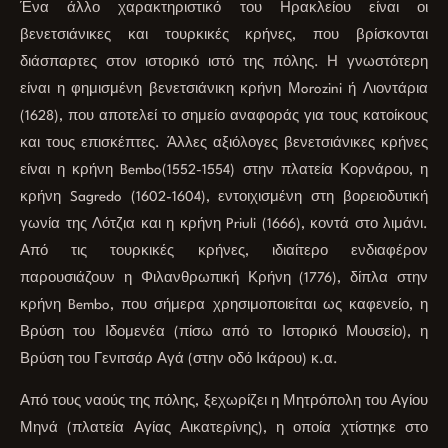
Ένα άλλο χαρακτηριστικό του Ηρακλείου είναι οι
βενετσιάνικες και τουρκικές κρήνες, που βρίσκονται
διάσπαρτες στον ιστορικό ιστό της πόλης. Η γνωστότερη
είναι η φημισμένη βενετσιάνικη κρήνη Μorozini ή Λιοντάρια
(1628), που αποτελεί το σημείο αναφοράς για τους κατοίκους
και τους επισκέπτες. Άλλες αξιόλογες βενετσιάνικες κρήνες
είναι η κρήνη Bembo(1552-1554) στην πλατεία Κορνάρου, η
κρήνη Sagredo (1602-1604), εντοιχισμένη στη βορειοδυτική
γωνία της Λότζια και η κρήνη Priuli (1666), κοντά στο λιμάνι.
Από τις τουρκικές κρήνες, ιδιαίτερο ενδιαφέρον
παρουσιάζουν η Φιλανθρωπική Κρήνη (1776), δίπλα στην
κρήνη Bembo, που σήμερα χρησιμοποιείται ως καφενείο, η
Βρύση του Ιδομενέα (πίσω από το Ιστορικό Μουσείο), η
Βρύση του Γενιτσάρ Αγά (στην οδό Ικάρου) κ.α.
Από τους ναούς της πόλης, ξεχωρίζει η Μητρόπολη του Αγίου
Μηνά (πλατεία Αγίας Αικατερίνης), η οποία χτίστηκε στο