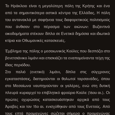
Το Ηράκλειο είναι η μεγαλύτερη πόλη της Κρήτης και ένα
από τα σημαντικότερα αστικά κέντρα της Ελλάδας. Η πόλη
του αντανακλά με σαφήνεια τους διαφορετικούς πολιτισμούς
που άνθισαν στο πέρασμα των αιώνων: Βυζαντινά
οικοδομήματα στέκουν δίπλα σε Ενετικά δημόσια και ιδιωτικά
κτίρια και Οθωμανικές κατασκευές.
Έμβλημα της πόλης ο μεσαιωνικός Κούλες που δεσπόζει στο
βενετσιάνικο λιμάνι και επισκιάζει τα εναπομείναντα τείχη της
ίδιας περιόδου.
Στο παλιό (ενετικό) λιμάνι, δίπλα στις σύγχρονες
εγκαταστάσεις, διατηρούνται οι θολωτοί ταρσανάδες, όπου
στο Μεσαίωνα ναυπηγούνταν οι γαλέρες, ενώ στη δυτική
πλευρά κυριαρχεί το επιβλητικό φρούριο Κούλε (16ου αι.). Οι
πρώτες οχυρώσεις κατασκευάστηκαν αρχικά από τους
Άραβες και τον 15ο αι. ενισχύθηκαν από τους Ενετούς. Από
τους επτά προμαχώνες σώζεται σήμερα ο προμαχώνας